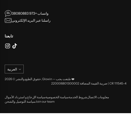
واتساب +973 38080883
راسلنا عبر البريد الإلكتروني
تابعنا
لغة
العربية
صُنعت بحب ❤️
—
Glowin
حقوق الطبع والنشر © 2026,
CR 111545-4 | ضريبة القيمة المضافة 220006801300002
معلومات الاتصال
شروط الخدمة
سياسة الخصوصية
سياسة الإرجاع و استرداد الأموال
Join our team
سياسة التوصيل والشحن